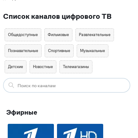
Список каналов цифрового ТВ
Общедоступные
Фильмовые
Развлекательные
Познавательные
Спортивные
Музыкальные
Детские
Новостные
Телемагазины
Эфирные