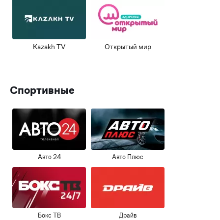
Kazakh TV
Открытый мир
Спортивные
Авто 24
Авто Плюс
Бокс ТВ
Драйв