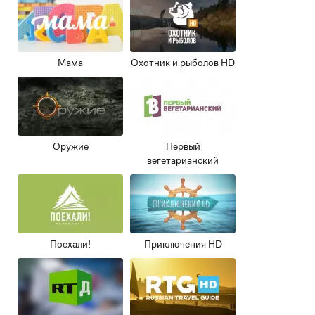
Мама
Охотник и рыболов HD
Оружие
Первый
вегетарианский
Поехали!
Приключения HD