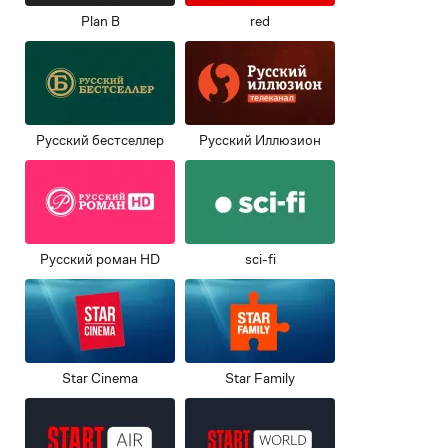
Plan B
red
Русский бестселлер
Русский Иллюзион
Русский роман HD
sci-fi
Star Cinema
Star Family