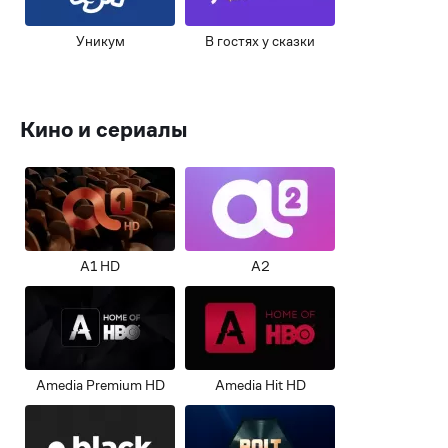
Уникум
В гостях у сказки
Кино и сериалы
А1 HD
А2
Amedia Premium HD
Amedia Hit HD