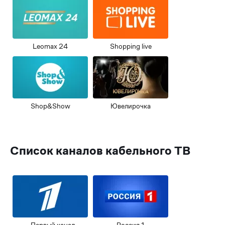
Leomax 24
Shopping live
Shop&Show
Ювелирочка
Список каналов кабельного ТВ