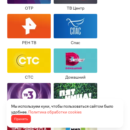
ОТР
ТВ Центр
РЕН ТВ
Спас
СТС
Домашний
Мы используем куки, чтобы пользоваться сайтом было
ТВ 3
Пятница!
удобнее.
Политика обработки cookies
Принять