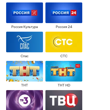
Россия Культура
Россия 24
Спас
СТС
ТНТ
ТНТ HD