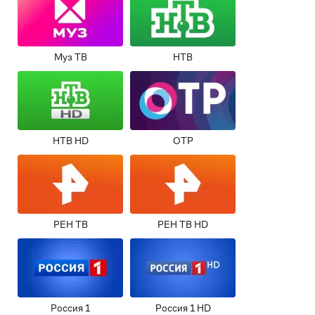
Муз ТВ
НТВ
НТВ HD
ОТР
РЕН ТВ
РЕН ТВ HD
Россия 1
Россия 1 HD