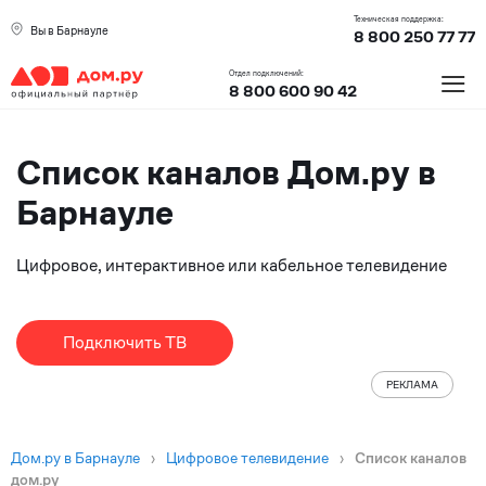
Техническая поддержка:
Вы в Барнауле
8 800 250 77 77
≡
Отдел подключений:
8 800 600 90 42
Список каналов Дом.ру в
Барнауле
Цифровое, интерактивное или кабельное телевидение
Подключить ТВ
РЕКЛАМА
Дом.ру в Барнауле
›
Цифровое телевидение
›
Список каналов
дом.ру