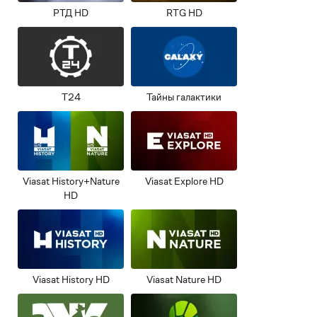
РТД HD
RTG HD
Т24
Тайны галактики
Viasat History+Nature
Viasat Explore HD
HD
Viasat History HD
Viasat Nature HD