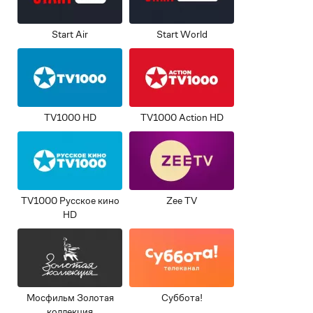
Start Air
Start World
TV1000 HD
TV1000 Action HD
TV1000 Русское кино
Zee TV
HD
Мосфильм Золотая
Суббота!
коллекция