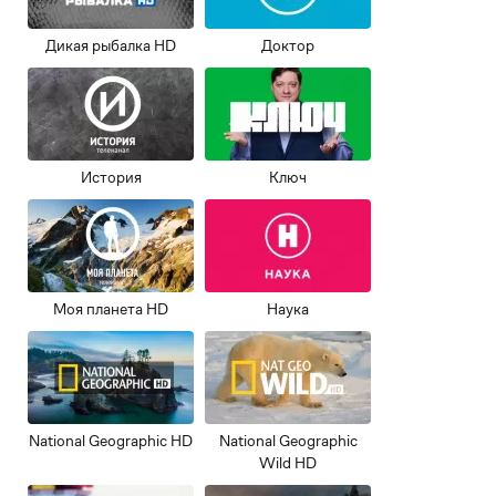
Дикая рыбалка HD
Доктор
История
Ключ
Моя планета HD
Наука
National Geographic HD
National Geographic
Wild HD