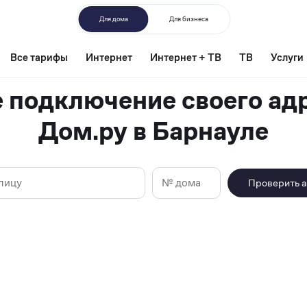
Для дома
Для бизнеса
Все тарифы
Интернет
Интернет + ТВ
ТВ
Услуги
Карта
 подключение своего адр
Дом.ру в Барнауле
зоны
покрытия
Проверить 
Дом.ру
в
Барнауле