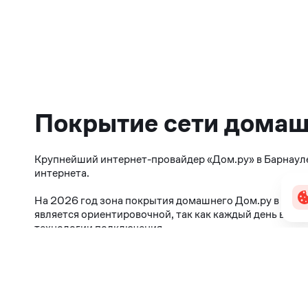
Покрытие сети домаш
Крупнейший интернет-провайдер «Дом.ру» в Барнауле
интернета.
На 2026 год зона покрытия домашнего Дом.ру в Барн
является ориентировочной, так как каждый день веду
технологии подключения.
Подробную информацию о возможности подключения ва
подключений, позвонив по телефону
8 800 600 90 4