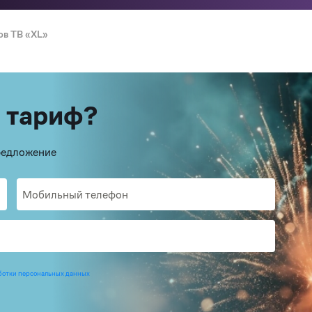
ов ТВ «XL»
 тариф?
предложение
ботки персональных данных