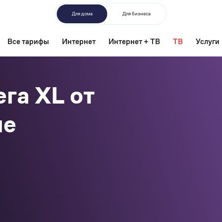
Для дома
Для бизнеса
Все тарифы
Интернет
Интернет + ТВ
ТВ
Услуги
га XL от
ле