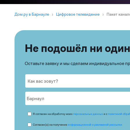
Дом.ру в Барнауле
›
Цифровое телевидение
›
Пакет канал
Не подошёл ни один
Оставьте заявку и мы сделаем индивидуальное 
Я согласен на обработку моих
персональных данных
и с
политикой обра
Согласен(а) на получение
информационной и рекламной рассылки