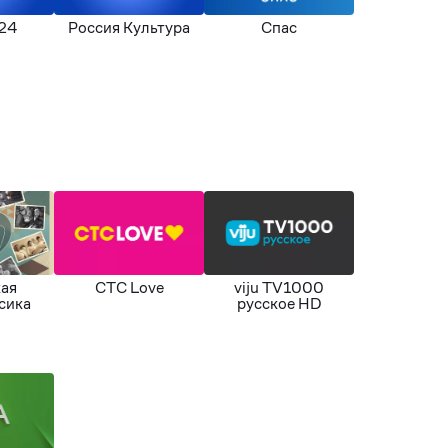
24
Россия Культура
Спас
кая
СТС Love
viju TV1000
сика
русское HD