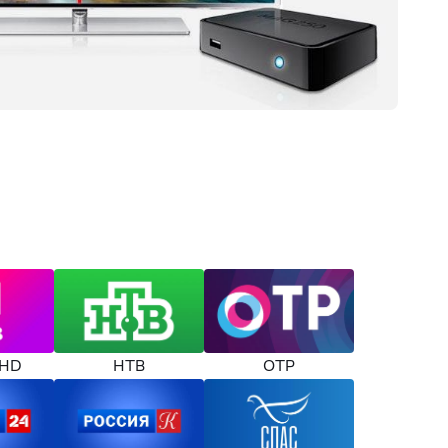
 HD
НТВ
ОТР