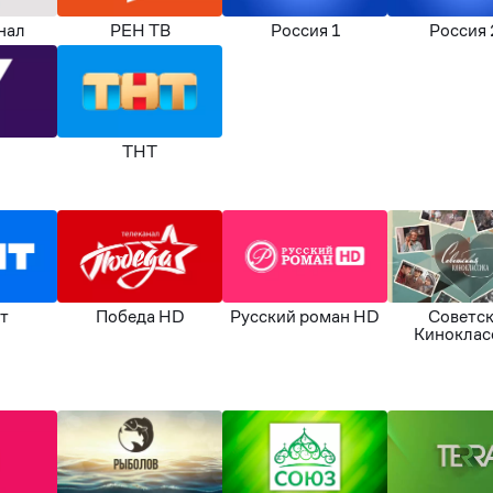
нал
РЕН ТВ
Россия 1
Россия 
ТНТ
т
Победа HD
Русский роман HD
Советс
Киноклас