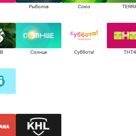
Рыболов
Союз
TERR
ТВ
Солнце
Суббота!
ТНТ4