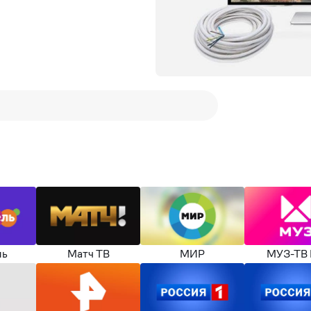
ль
Матч ТВ
МИР
МУЗ-ТВ