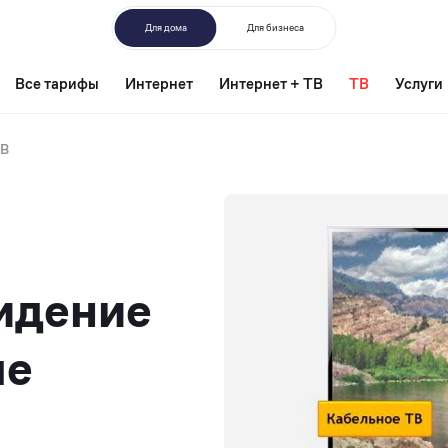
Для дома
Для бизнеса
Все тарифы
Интернет
Интернет + ТВ
ТВ
Услуги
ТВ
идение
ле