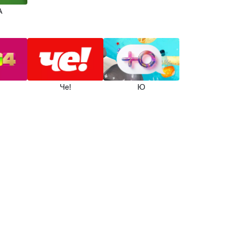
A
Че!
Ю