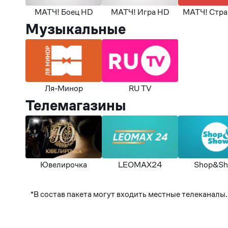
МАТЧ! Боец HD
МАТЧ! Игра HD
МАТЧ! Стра
Музыкальные
Ля-Минор
RU TV
Телемагазины
Ювелирочка
LEOMAX24
Shop&S
*В состав пакета могут входить местные телеканалы