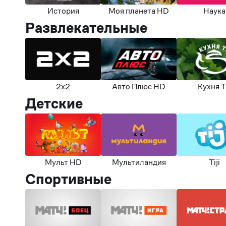
История
Моя планета HD
Наука
Развлекательные
2х2
Авто Плюс HD
Кухня 
Детские
Мульт HD
Мультиландия
Tiji
Спортивные