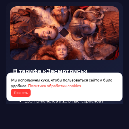
В тарифе «Засмотрись»
Мы используем куки, чтобы пользоваться сайтом было
удобнее.
Политика обработки cookies
Безлимитный домашний интернет на
Принять
скорости до 100 Мбит/с
135 ТВ-каналов и 100 тыс. сериалов и
фильмов разных лет
Подписка на 1 из онлайн-кинотеатров (на
выбор — IVI, START и Amediateka)
Приставка movix pro voice