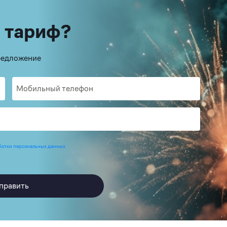
 тариф?
предложение
ботки персональных данных
править