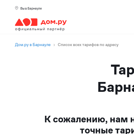
Вы в Барнауле
Дом.ру в Барнауле
›
Список всех тарифов по адресу
Тар
Барна
К сожалению, нам 
точные тар