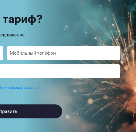
 тариф?
предложение
ботки персональных данных
править