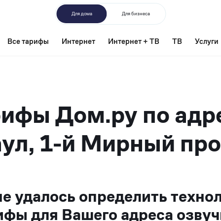
Для дома
Для бизнеса
Все тарифы
Интернет
Интернет + ТВ
ТВ
Услуги
ифы Дом.ру по адр
ул, 1-й Мирный про
не удалось определить техно
ифы для Вашего адреса озвуч