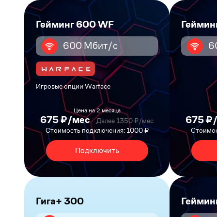
Гейминг 600 WF
Геймин
600 Мбит/с
6
Игровые опции Warface
Цена на 2 месяца
675 ₽/мес
675 ₽
Далее 1350 ₽/мес
Стоимость подключения: 1000 ₽
Стоимос
Подключить
Гига+ 300
Геймин