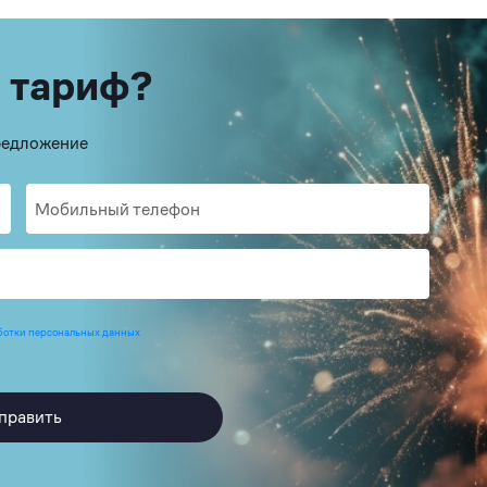
 тариф?
предложение
ботки персональных данных
править