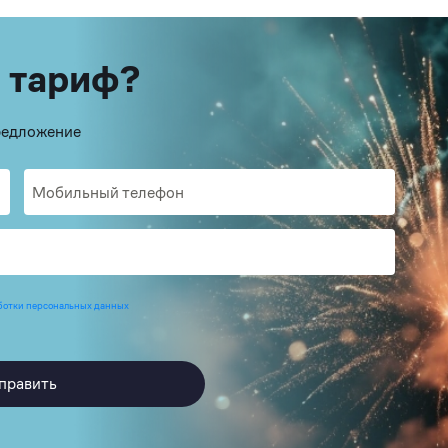
 тариф?
предложение
ботки персональных данных
править