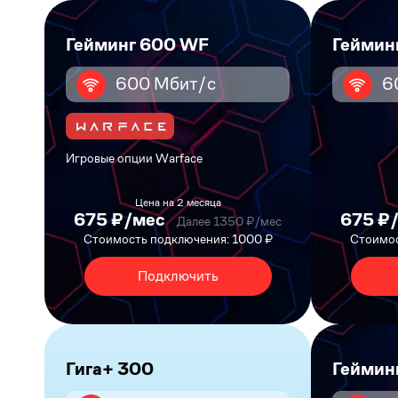
Гейминг 600 WF
Геймин
600 Мбит/с
6
Игровые опции Warface
Цена на 2 месяца
675 ₽/мес
675 ₽
Далее 1350 ₽/мес
Стоимость подключения: 1000 ₽
Стоимос
Подключить
Гига+ 300
Геймин