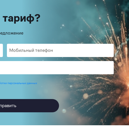
 тариф?
предложение
ботки персональных данных
править