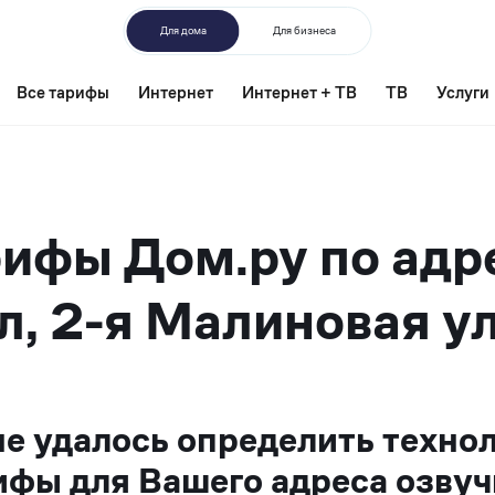
Для дома
Для бизнеса
Все тарифы
Интернет
Интернет + ТВ
ТВ
Услуги
ифы Дом.ру по адр
л, 2-я Малиновая ул
не удалось определить техно
ифы для Вашего адреса озвуч