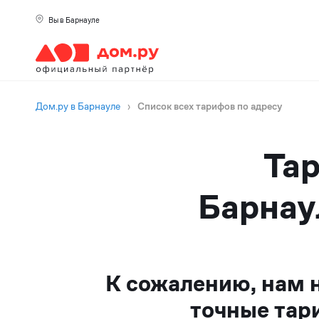
Вы в Барнауле
Дом.ру в Барнауле
›
Список всех тарифов по адресу
Тар
Барнау
К сожалению, нам 
точные тар