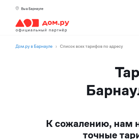
Вы в Барнауле
Дом.ру в Барнауле
›
Список всех тарифов по адресу
Тар
Барнау
К сожалению, нам 
точные тар