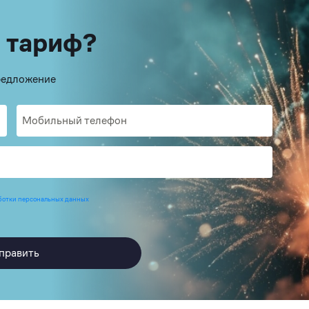
 тариф?
предложение
ботки персональных данных
править