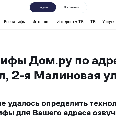
Для дома
Для бизнеса
Все тарифы
Интернет
Интернет + ТВ
ТВ
Услуги
ифы Дом.ру по адр
л, 2-я Малиновая ул
не удалось определить техно
ифы для Вашего адреса озвуч