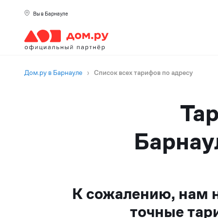
Вы в Барнауле
Дом.ру в Барнауле
›
Список всех тарифов по адресу
Тар
Барнау
К сожалению, нам 
точные тар