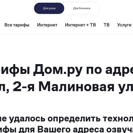
Для дома
Для бизнеса
Все тарифы
Интернет
Интернет + ТВ
ТВ
Услуги
ифы Дом.ру по адр
л, 2-я Малиновая ул
не удалось определить техно
ифы для Вашего адреса озвуч