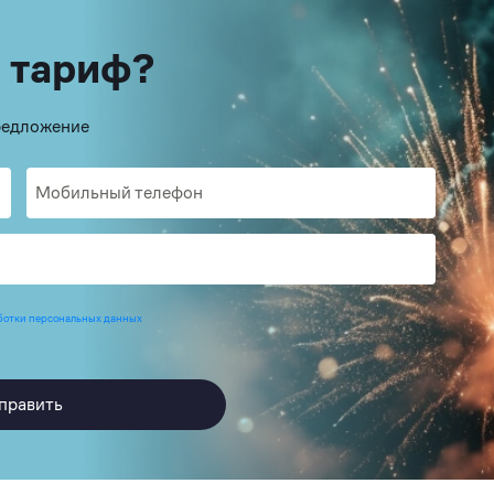
 тариф?
предложение
ботки персональных данных
править