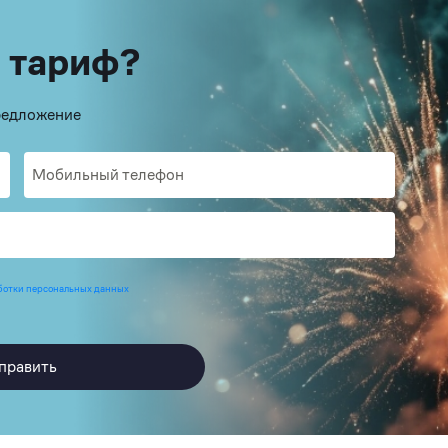
 тариф?
предложение
ботки персональных данных
править