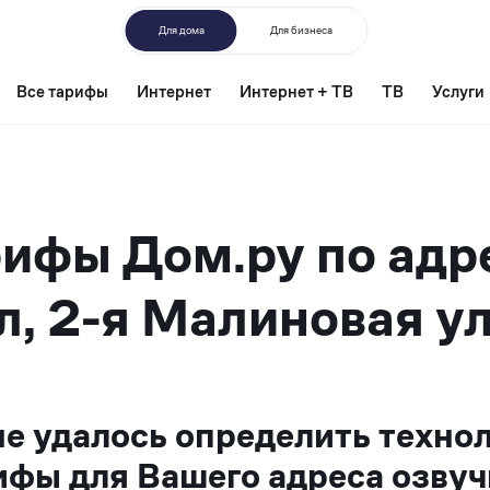
Для дома
Для бизнеса
Все тарифы
Интернет
Интернет + ТВ
ТВ
Услуги
ифы Дом.ру по адр
л, 2-я Малиновая ул
не удалось определить техно
ифы для Вашего адреса озвуч