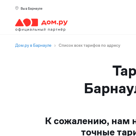
Вы в Барнауле
Дом.ру в Барнауле
›
Список всех тарифов по адресу
Тар
Барнау
К сожалению, нам 
точные тар