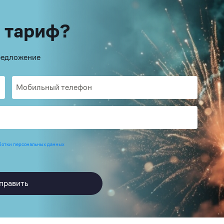
 тариф?
предложение
ботки персональных данных
править