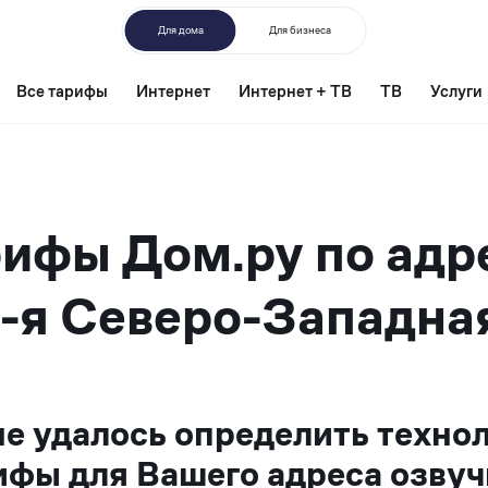
Для дома
Для бизнеса
Все тарифы
Интернет
Интернет + ТВ
ТВ
Услуги
ифы Дом.ру по адр
2-я Северо-Западная
не удалось определить техно
ифы для Вашего адреса озвуч