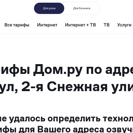
Для дома
Для бизнеса
Все тарифы
Интернет
Интернет + ТВ
ТВ
Услуги
ифы Дом.ру по адр
ул, 2-я Снежная ули
не удалось определить техно
ифы для Вашего адреса озвуч