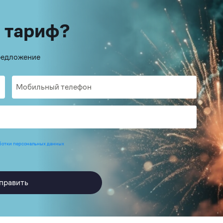
 тариф?
предложение
ботки персональных данных
править