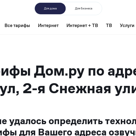
Для дома
Для бизнеса
Все тарифы
Интернет
Интернет + ТВ
ТВ
Услуги
ифы Дом.ру по адр
ул, 2-я Снежная ули
не удалось определить техно
ифы для Вашего адреса озвуч