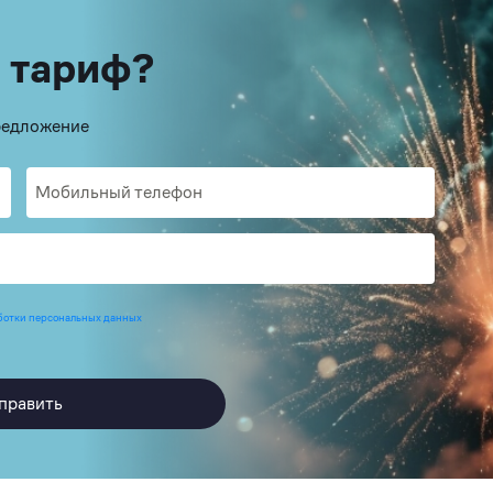
 тариф?
предложение
ботки персональных данных
править