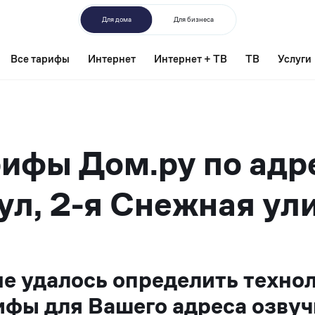
Для дома
Для бизнеса
Все тарифы
Интернет
Интернет + ТВ
ТВ
Услуги
ифы Дом.ру по адр
ул, 2-я Снежная ули
не удалось определить техно
ифы для Вашего адреса озвуч