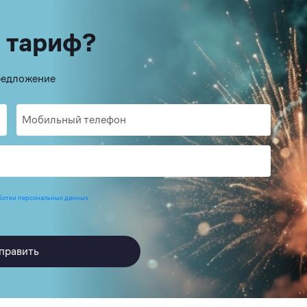
 тариф?
предложение
ботки персональных данных
править