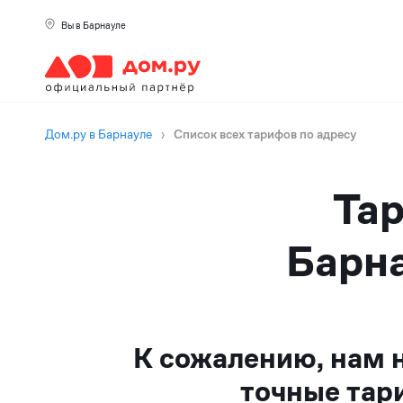
Вы в Барнауле
Дом.ру в Барнауле
›
Список всех тарифов по адресу
Тар
Барна
К сожалению, нам 
точные тар