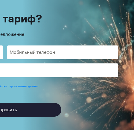
 тариф?
предложение
ботки персональных данных
править