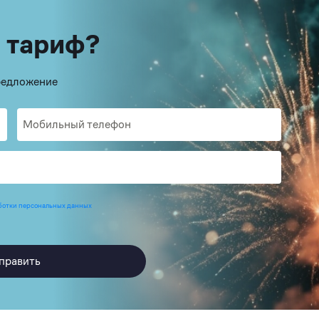
 тариф?
предложение
ботки персональных данных
править