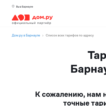
Вы в Барнауле
Дом.ру в Барнауле
›
Список всех тарифов по адресу
Тар
Барнау
К сожалению, нам 
точные тар