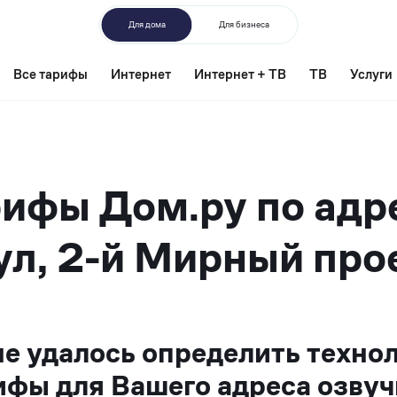
Для дома
Для бизнеса
Все тарифы
Интернет
Интернет + ТВ
ТВ
Услуги
ифы Дом.ру по адр
л, 2-й Мирный про
не удалось определить техно
ифы для Вашего адреса озвуч