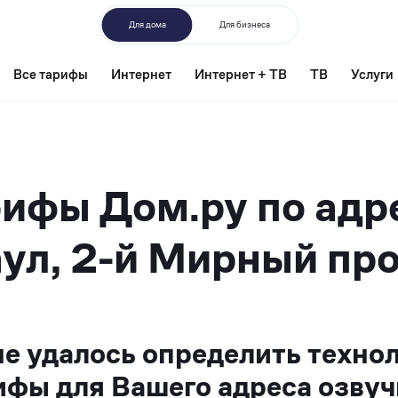
Для дома
Для бизнеса
Все тарифы
Интернет
Интернет + ТВ
ТВ
Услуги
ифы Дом.ру по адр
ул, 2-й Мирный про
не удалось определить техно
ифы для Вашего адреса озвуч