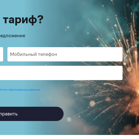
 тариф?
предложение
ботки персональных данных
править