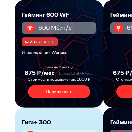
Гейминг 600 WF
Геймин
600 Мбит/с
6
Игровые опции Warface
Цена на 2 месяца
675 ₽/мес
675 ₽
Далее 1350 ₽/мес
Стоимость подключения: 1000 ₽
Стоимос
Подключить
Гига+ 300
Геймин