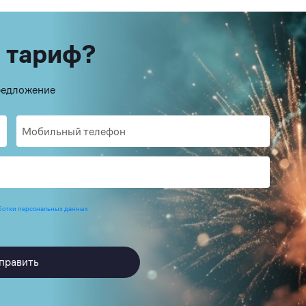
 тариф?
предложение
ботки персональных данных
править