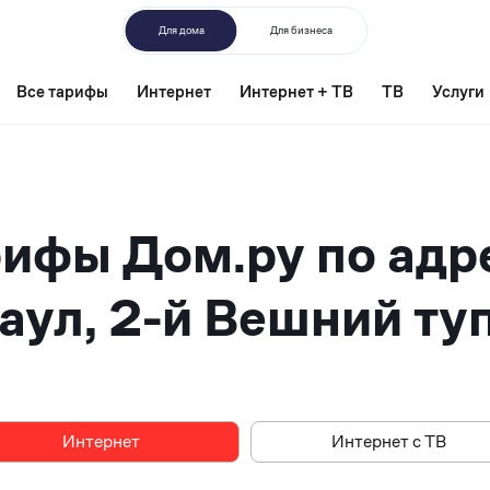
Для дома
Для бизнеса
Все тарифы
Интернет
Интернет + ТВ
ТВ
Услуги
ифы Дом.ру по адр
аул, 2-й Вешний туп
Интернет
Интернет
Интернет с ТВ