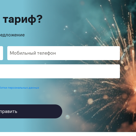
 тариф?
предложение
ботки персональных данных
править