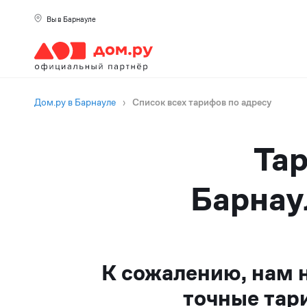
Вы в Барнауле
Дом.ру в Барнауле
›
Список всех тарифов по адресу
Тар
Барнау
К сожалению, нам 
точные тар