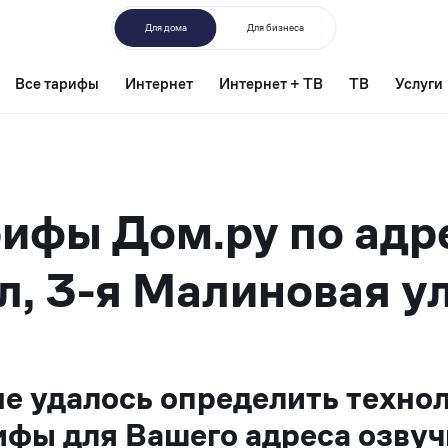
Для дома
Для бизнеса
Все тарифы
Интернет
Интернет + ТВ
ТВ
Услуги
ифы Дом.ру по адр
л, 3-я Малиновая ул
не удалось определить техно
ифы для Вашего адреса озвуч