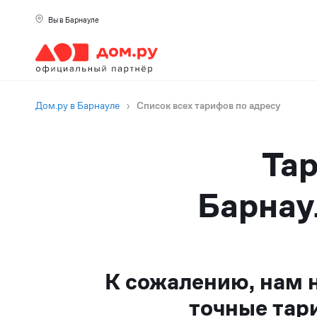
Вы в Барнауле
Дом.ру в Барнауле
›
Список всех тарифов по адресу
Тар
Барнау
К сожалению, нам 
точные тар