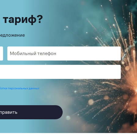
 тариф?
предложение
ботки персональных данных
править