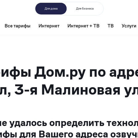
Для дома
Для бизнеса
Все тарифы
Интернет
Интернет + ТВ
ТВ
Услуги
ифы Дом.ру по адр
л, 3-я Малиновая ул
не удалось определить техно
ифы для Вашего адреса озвуч