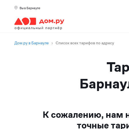
Вы в Барнауле
Дом.ру в Барнауле
›
Список всех тарифов по адресу
Тар
Барнау
К сожалению, нам 
точные тар