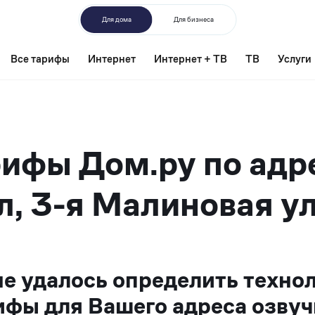
Для дома
Для бизнеса
Все тарифы
Интернет
Интернет + ТВ
ТВ
Услуги
ифы Дом.ру по адр
л, 3-я Малиновая ул
не удалось определить техно
ифы для Вашего адреса озвуч