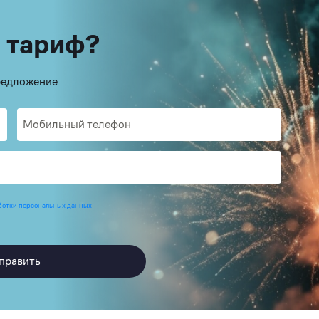
 тариф?
предложение
ботки персональных данных
править