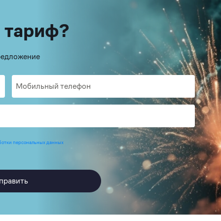
 тариф?
предложение
ботки персональных данных
править