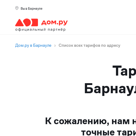
Вы в Барнауле
Дом.ру в Барнауле
›
Список всех тарифов по адресу
Тар
Барнау
К сожалению, нам 
точные тар