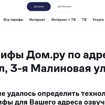
Для дома
Для бизнеса
Все тарифы
Интернет
Интернет + ТВ
ТВ
Услуги
ифы Дом.ру по адр
л, 3-я Малиновая ул
не удалось определить техно
ифы для Вашего адреса озвуч