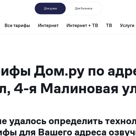
Для дома
Для бизнеса
Все тарифы
Интернет
Интернет + ТВ
ТВ
Услуги
ифы Дом.ру по адр
л, 4-я Малиновая ул
не удалось определить техно
ифы для Вашего адреса озвуч