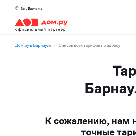
Вы в Барнауле
Дом.ру в Барнауле
›
Список всех тарифов по адресу
Тар
Барнау
К сожалению, нам 
точные тар