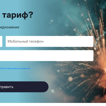
 тариф?
предложение
ботки персональных данных
править