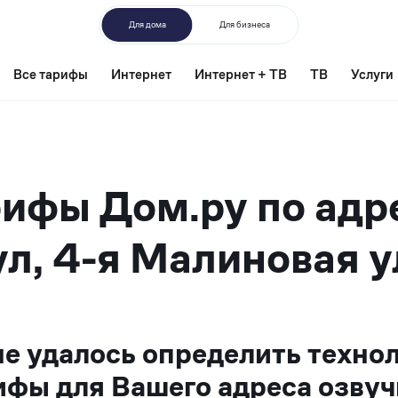
Для дома
Для бизнеса
Все тарифы
Интернет
Интернет + ТВ
ТВ
Услуги
ифы Дом.ру по адр
л, 4-я Малиновая у
не удалось определить техно
ифы для Вашего адреса озвуч