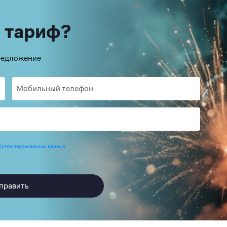
 тариф?
предложение
ботки персональных данных
править