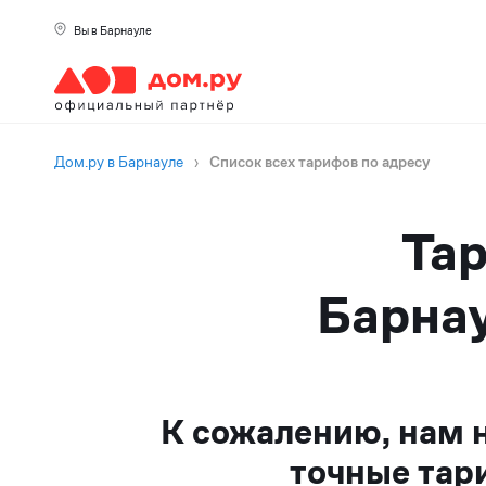
Вы в Барнауле
Дом.ру в Барнауле
›
Список всех тарифов по адресу
Тар
Барнау
К сожалению, нам 
точные тар