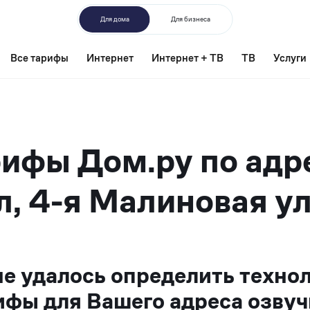
Для дома
Для бизнеса
Все тарифы
Интернет
Интернет + ТВ
ТВ
Услуги
ифы Дом.ру по адр
л, 4-я Малиновая ул
не удалось определить техно
ифы для Вашего адреса озвуч