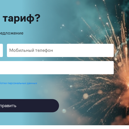
 тариф?
предложение
ботки персональных данных
править