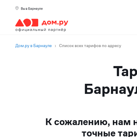
Вы в Барнауле
Дом.ру в Барнауле
›
Список всех тарифов по адресу
Тар
Барнау
К сожалению, нам 
точные тар