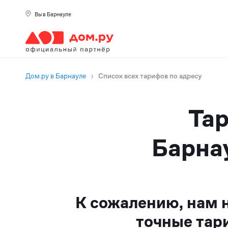
Вы в Барнауле
Дом.ру в Барнауле
›
Список всех тарифов по адресу
Тар
Барнау
К сожалению, нам 
точные тар