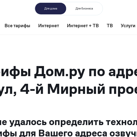
Для дома
Для бизнеса
Все тарифы
Интернет
Интернет + ТВ
ТВ
Услуги
ифы Дом.ру по адр
л, 4-й Мирный про
не удалось определить техно
ифы для Вашего адреса озвуч