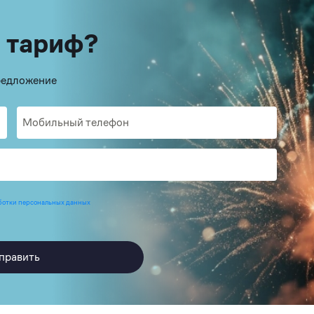
 тариф?
предложение
ботки персональных данных
править