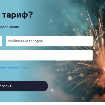
 тариф?
предложение
ботки персональных данных
править