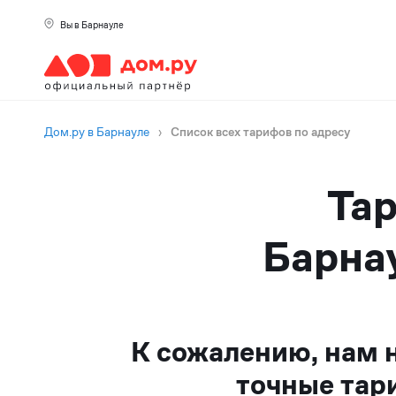
Вы в Барнауле
Дом.ру в Барнауле
›
Список всех тарифов по адресу
Тар
Барнау
К сожалению, нам 
точные тар