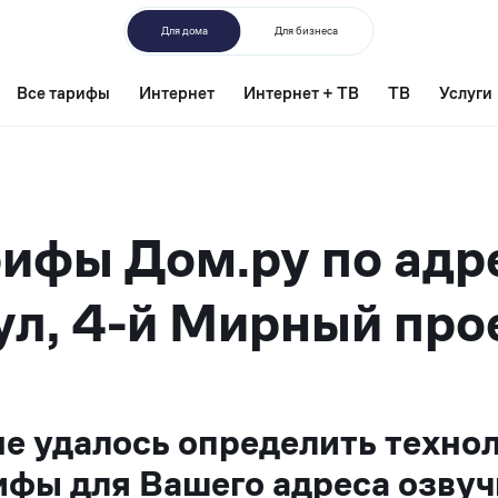
Для дома
Для бизнеса
Все тарифы
Интернет
Интернет + ТВ
ТВ
Услуги
ифы Дом.ру по адр
л, 4-й Мирный про
не удалось определить техно
ифы для Вашего адреса озвуч