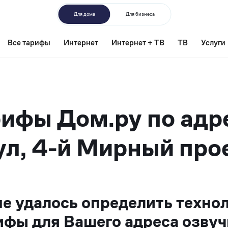
Для дома
Для бизнеса
Все тарифы
Интернет
Интернет + ТВ
ТВ
Услуги
ифы Дом.ру по адр
л, 4-й Мирный про
не удалось определить техно
ифы для Вашего адреса озвуч