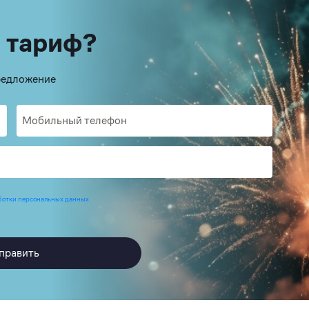
 тариф?
предложение
ботки персональных данных
править