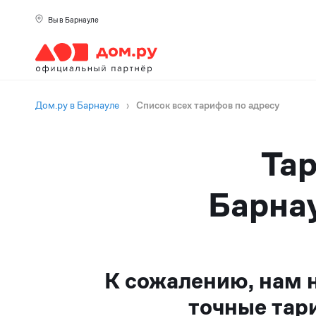
Вы в Барнауле
Дом.ру в Барнауле
›
Список всех тарифов по адресу
Тар
Барнау
К сожалению, нам 
точные тар