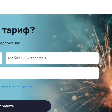
 тариф?
предложение
ботки персональных данных
править