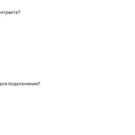
онтракта?
 для подключения?