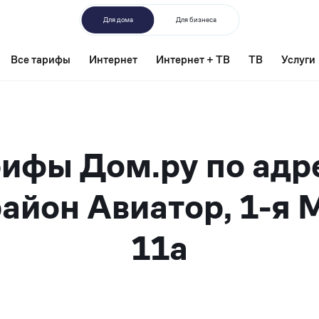
Для дома
Для бизнеса
Все тарифы
Интернет
Интернет + ТВ
ТВ
Услуги
ифы Дом.ру по адр
айон Авиатор, 1-я 
11а