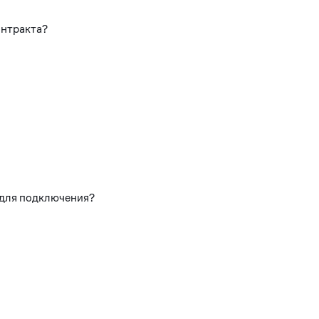
онтракта?
 для подключения?