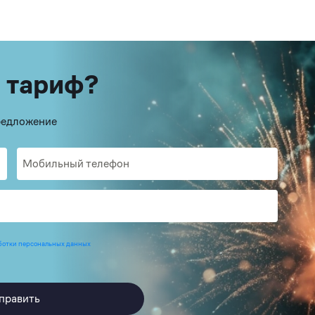
 тариф?
предложение
ботки персональных данных
править