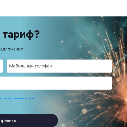
 тариф?
предложение
ботки персональных данных
править