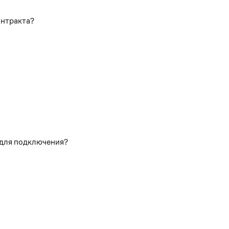
онтракта?
 для подключения?