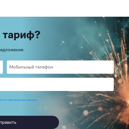
 тариф?
предложение
ботки персональных данных
править