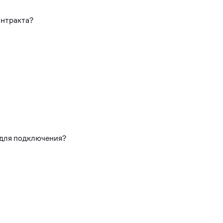
онтракта?
 для подключения?