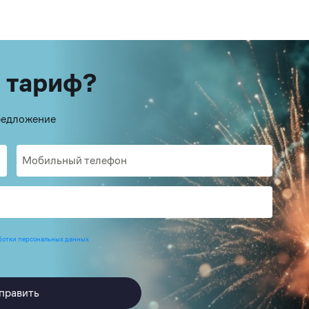
 тариф?
предложение
ботки персональных данных
править