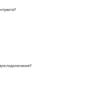
онтракта?
 для подключения?