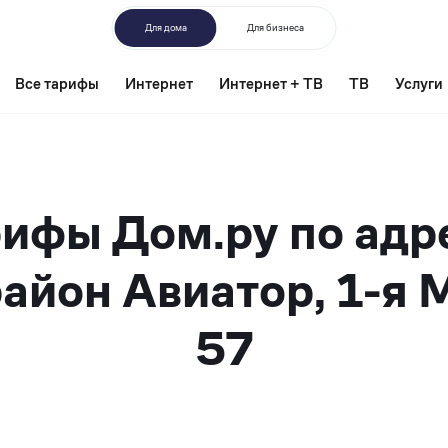
Для дома
Для бизнеса
Все тарифы
Интернет
Интернет + ТВ
ТВ
Услуги
ифы Дом.ру по адр
айон Авиатор, 1-я 
57