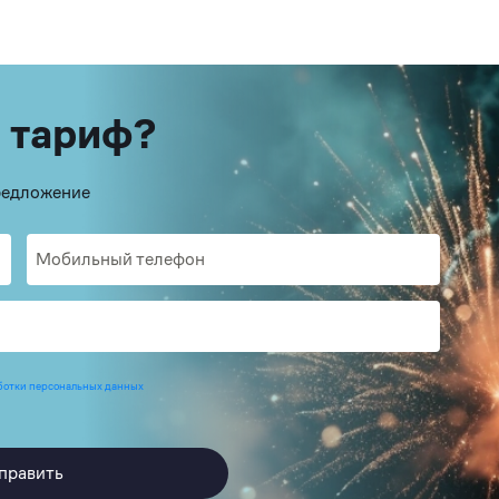
 тариф?
предложение
ботки персональных данных
править