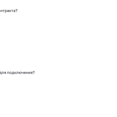
онтракта?
 для подключения?