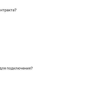
онтракта?
 для подключения?