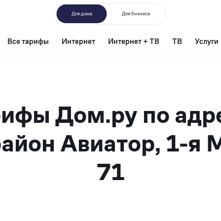
Для дома
Для бизнеса
Все тарифы
Интернет
Интернет + ТВ
ТВ
Услуги
ифы Дом.ру по адр
айон Авиатор, 1-я 
71