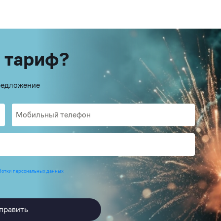
 тариф?
предложение
ботки персональных данных
править