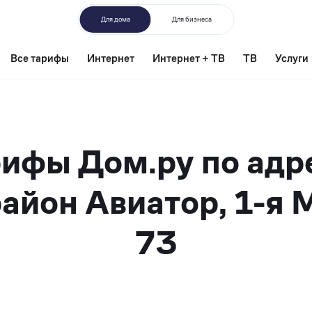
Для дома
Для бизнеса
Все тарифы
Интернет
Интернет + ТВ
ТВ
Услуги
ифы Дом.ру по адр
айон Авиатор, 1-я 
73