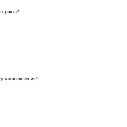
онтракта?
 для подключения?