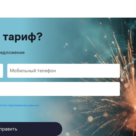
 тариф?
предложение
ботки персональных данных
править