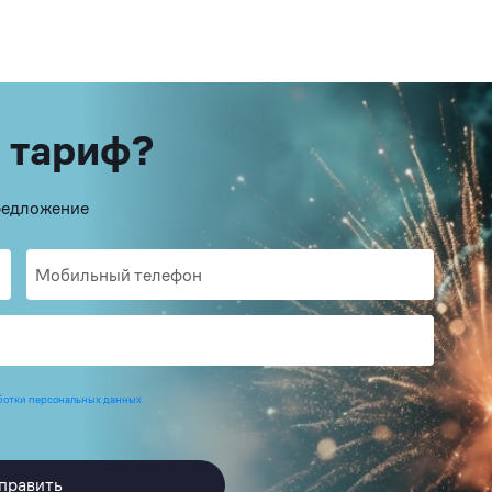
 тариф?
предложение
ботки персональных данных
править