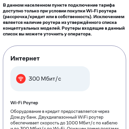
В данном населенном пункте подключение тарифа
доступно только при условии покупки Wi-Fi роутера
(рассрочка/кредит или в собственность). Исключением
является наличие роутера из утверждённого списка
концептуальных моделей. Роутеры входящие в данный
список вы можете уточнить у оператора.
Тарифные
Интернет
опции
300 Мбит/с
Wi-Fi Роутер
Оборудование в кредит предоставляется через
Дом.ру банк. Двухдиапазонный WiFi роутер
обеспечивает скорость до 1000 Мбит/с по кабелю
и до 300 Мбит/с по Wi-Fi. Оснащен тремя портами