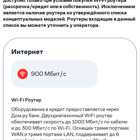
доступно только при условии покупки Wi-Fi роутера
(рассрочка/кредит или в собственность). Исключением
является наличие роутера из утверждённого списка
концептуальных моделей. Роутеры входящие в данный
список вы можете уточнить у оператора.
Тарифные
Интернет
опции
900 Мбит/с
Wi-Fi Роутер
Оборудование в кредит предоставляется через
Дом.ру банк. Двухдиапазонный WiFi роутер
обеспечивает скорость до 1000 Мбит/с по кабелю
и до 300 Мбит/с по Wi-Fi. Оснащен тремя портами
WAN и тремя портами LAN, поддерживает до 6