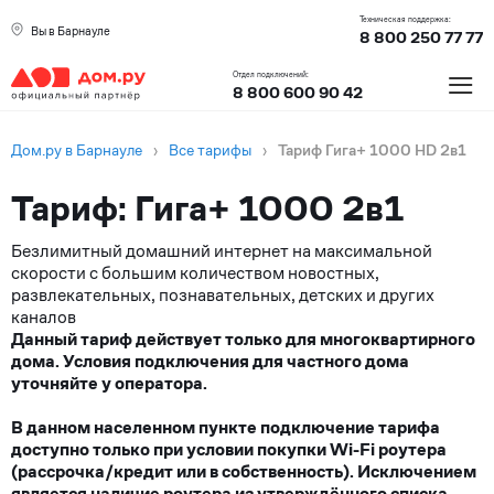
Техническая поддержка:
Вы в Барнауле
8 800 250 77 77
≡
Отдел подключений:
8 800 600 90 42
Дом.ру в Барнауле
›
Все тарифы
›
Тариф Гига+ 1000 HD 2в1
Тариф: Гига+ 1000 2в1
Безлимитный домашний интернет на максимальной
скорости с большим количеством новостных,
развлекательных, познавательных, детских и других
каналов
Данный тариф действует только для многоквартирного
дома. Условия подключения для частного дома
уточняйте у оператора.
В данном населенном пункте подключение тарифа
доступно только при условии покупки Wi-Fi роутера
(рассрочка/кредит или в собственность). Исключением
является наличие роутера из утверждённого списка