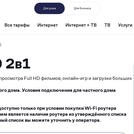
Для дома
Для бизнеса
Все тарифы
Интернет
Интернет + ТВ
ТВ
Услуги
1
0 2в1
росмотра Full HD фильмов, онлайн-игр и загрузки больших
ого дома. Условия подключения для частного дома
ступно только при условии покупки Wi-Fi роутера
ием является наличие роутера из утверждённого списка
ый список вы можете уточнить у оператора.