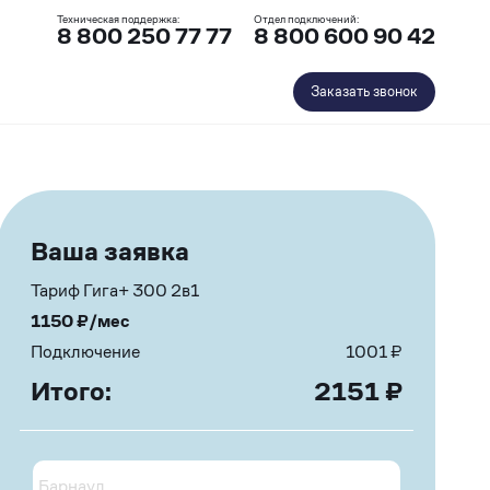
Техническая поддержка:
Отдел подключений:
8 800 250 77 77
8 800 600 90 42
Заказать звонок
Ваша заявка
Тариф Гига+ 300 2в1
1150
₽/мес
Подключение
1001
₽
Итого:
2151
₽