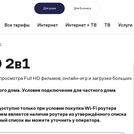
Для дома
Для бизнеса
Все тарифы
Интернет
Интернет + ТВ
ТВ
Услуги
1
0 2в1
росмотра Full HD фильмов, онлайн-игр и загрузки больших
ого дома. Условия подключения для частного дома
ступно только при условии покупки Wi-Fi роутера
ием является наличие роутера из утверждённого списка
ый список вы можете уточнить у оператора.