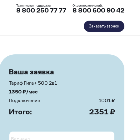
Техническая поддержка:
Отдел подключений:
8 800 250 77 77
8 800 600 90 42
Заказать звонок
Ваша заявка
Тариф Гига+ 500 2в1
1350
₽/мес
Подключение
1001
₽
Итого:
2351
₽