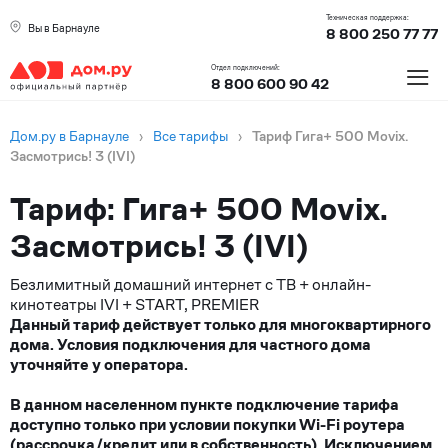
Техническая поддержка:
Вы в Барнауле
8 800 250 77 77
≡
Отдел подключений:
8 800 600 90 42
Дом.ру в Барнауле
›
Все тарифы
›
Тариф Гига+ 500 Movix.
Засмотрись! 3 (IVI)
Тариф: Гига+ 500 Movix.
Засмотрись! 3 (IVI)
Безлимитный домашний интернет с ТВ + онлайн-
кинотеатры IVI + START, PREMIER
Данный тариф действует только для многоквартирного
дома. Условия подключения для частного дома
уточняйте у оператора.
В данном населенном пункте подключение тарифа
доступно только при условии покупки Wi-Fi роутера
(рассрочка/кредит или в собственность). Исключением