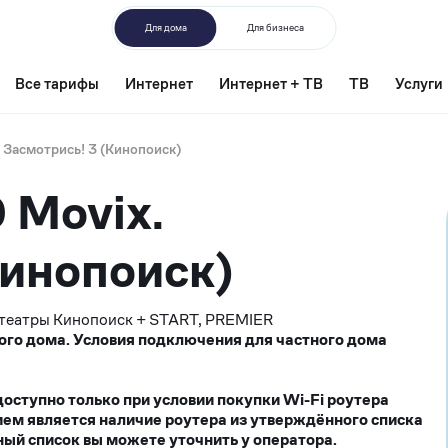
Для дома
Для бизнеса
Все тарифы
Интернет
Интернет + ТВ
ТВ
Услуги
 Засмотрись! 3 (Кинопоиск)
 Movix.
Кинопоиск)
театры Кинопоиск + START, PREMIER
ого дома. Условия подключения для частного дома
ступно только при условии покупки Wi-Fi роутера
ием является наличие роутера из утверждённого списка
ый список вы можете уточнить у оператора.