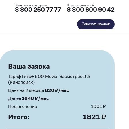
Техническая поддержка:
Отдел подключений:
8 800 250 77 77
8 800 600 90 42
Заказать звонок
Ваша заявка
Тариф Гига+ 500 Movix. Засмотрись! 3
(Кинопоиск)
Цена на 2 месяца
820
₽/мес
Далее
1640
₽/мес
Подключение
1001
₽
Итого:
1821
₽